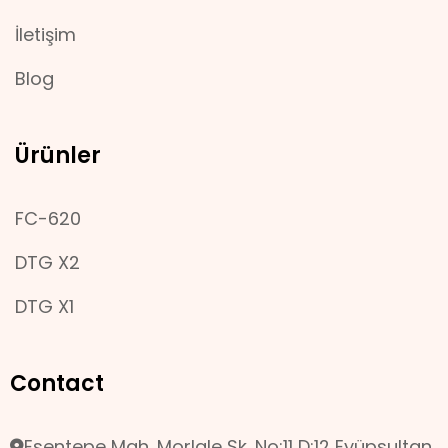
İletişim
Blog
Ürünler
FC-620
DTG X2
DTG X1
Contact
Esentepe Mah. Morlale Sk. No:11 D:12 Eyüpsultan